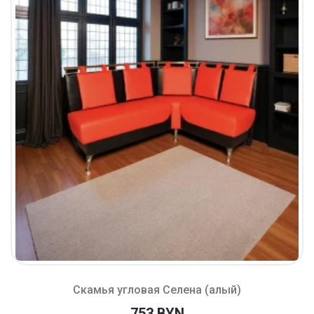
Скамья угловая Селена (алый)
753 BYN