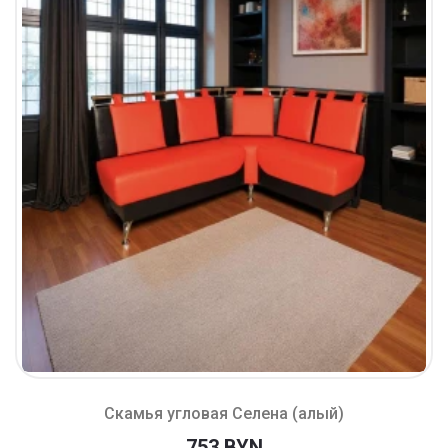
Скамья угловая Селена (алый)
753 BYN