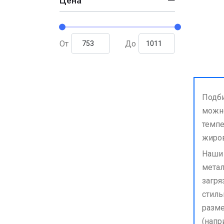
Цена
От
До
Подби
можно
темпе
жиро
Наши 
метал
загря
стиль
разме
(напр