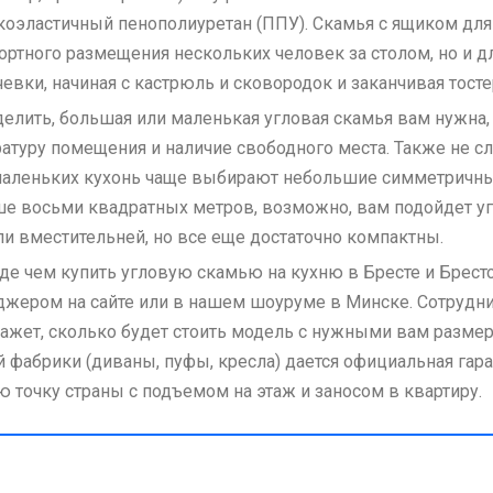
оэластичный пенополиуретан (ППУ). Скамья с ящиком для 
ртного размещения нескольких человек за столом, но и 
евки, начиная с кастрюль и сковородок и заканчивая тост
елить, большая или маленькая угловая скамья вам нужна, 
атуру помещения и наличие свободного места. Также не с
аленьких кухонь чаще выбирают небольшие симметричны
е восьми квадратных метров, возможно, вам подойдет уг
и вместительней, но все еще достаточно компактны.
е чем купить угловую скамью на кухню в Бресте и Брестск
жером на сайте или в нашем шоуруме в Минске. Сотрудн
ажет, сколько будет стоить модель с нужными вам размер
 фабрики (диваны, пуфы, кресла) дается официальная гара
 точку страны с подъемом на этаж и заносом в квартиру.