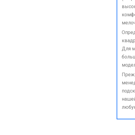
высок
комфо
мелоч
Опред
квадр
Для м
больш
модел
Прежд
менед
подск
нашей
любую