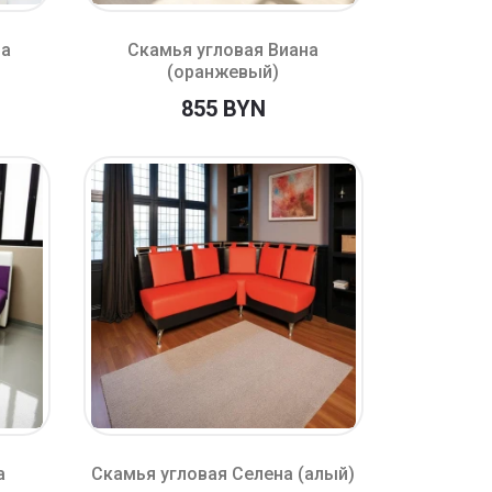
на
Скамья угловая Виана
(оранжевый)
855 BYN
а
Скамья угловая Селена (алый)