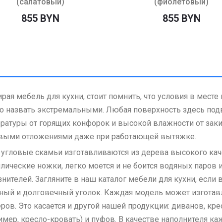
(салатовый)
(фиолетовый)
855 BYN
855 BYN
рая мебель для кухни, стоит помнить, что условия в мест
 назвать экстремальными. Любая поверхность здесь по
ратуры от горящих конфорок и высокой влажности от зак
выми отложениями даже при работающей вытяжке.
угловые скамьи изготавливаются из дерева высокого каче
лические ножки, легко моется и не боится водяных паров 
знителей. Загляните в наш каталог мебели для кухни, если
ный и долговечный уголок. Каждая модель может изготавл
ров. Это касается и другой нашей продукции: диванов, к
имер, кресло-кровать) и пуфов. В качестве наполнителя ка