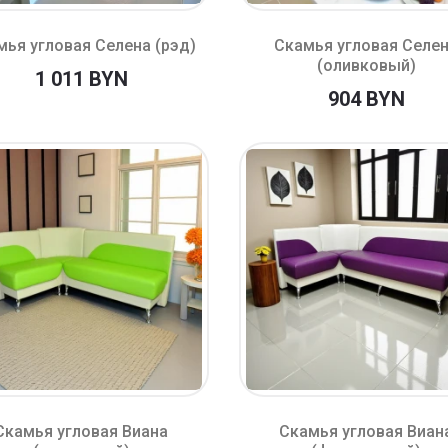
мья угловая Селена (рэд)
Скамья угловая Селе
(оливковый)
1 011 BYN
904 BYN
Скамья угловая Виана
Скамья угловая Виан