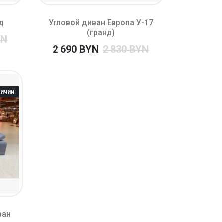
д
Угловой диван Европа У-17
(гранд)
YN
2 690 BYN
2 830 BYN
личии
ван