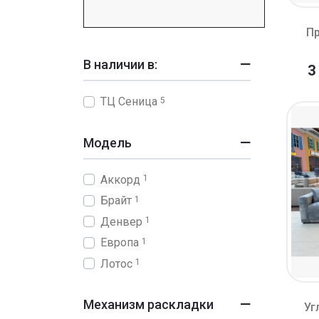
Пр
В наличии в:
3
ТЦ Сеница
5
Модель
Аккорд
1
Брайт
1
Денвер
1
Европа
1
Лотос
1
Механизм раскладки
Уг