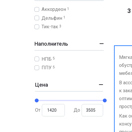
Аккордеон
1
3
Дельфин
1
Тик-так
3
Наполнитель
Мягка
НПБ
5
обуст
ППУ
5
мебел
В асс
Цена
к зак
оптим
прост
От
До
Как о
консу
проце