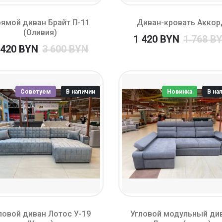
ямой диван Брайт П-11
Диван-кровать Аккор
(Оливия)
1 420 BYN
1 768 B
 420 BYN
3 600 BYN
Советуем
В наличии
Новинка
В на
ловой диван Лотос У-19
Угловой модульный ди