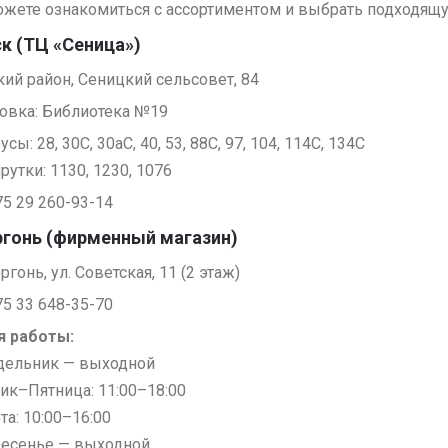
жете ознакомиться с ассортиментом и выбрать подходящу
к (ТЦ «Сеница»)
ий район, Сеницкий сельсовет, 84
овка: Библиотека №19
сы: 28, 30С, 30аС, 40, 53, 88С, 97, 104, 114С, 134С
утки: 1130, 1230, 1076
75 29 260-93-14
гонь (фирменный магазин)
ргонь, ул. Советская, 11 (2 этаж)
75 33 648-35-70
я работы:
дельник — выходной
ик–Пятница: 11:00–18:00
та: 10:00–16:00
ресенье — выходной