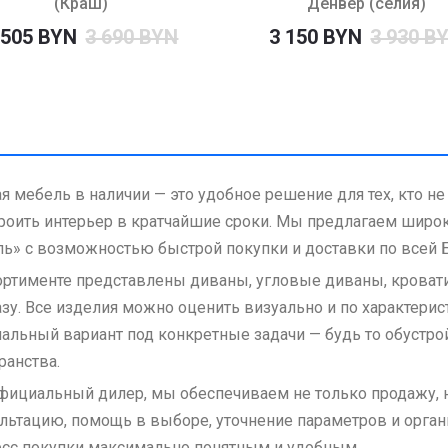
(Краш)
Денвер (селия)
 505 BYN
3 690 BYN
3 150 BYN
3 930 B
я мебель в наличии — это удобное решение для тех, кто не
роить интерьер в кратчайшие сроки. Мы предлагаем широ
ь» с возможностью быстрой покупки и доставки по всей 
ортименте представлены диваны, угловые диваны, кроват
азу. Все изделия можно оценить визуально и по характерис
альный вариант под конкретные задачи — будь то обустро
ранства.
фициальный дилер, мы обеспечиваем не только продажу, н
льтацию, помощь в выборе, уточнение параметров и орган
сс покупки максимально понятным и удобным.