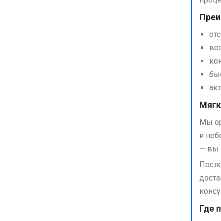
Преи
от
во
ко
бы
ак
Мягк
Мы ор
и неб
— вы 
После
доста
консу
Где 