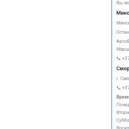
Вы мо
Минс
Минск
Остан
Автобу
Маршр
📞 +3
Смор
г. Смо
📞 +3
Врем
Поне
Вторн
Суббо
Воск