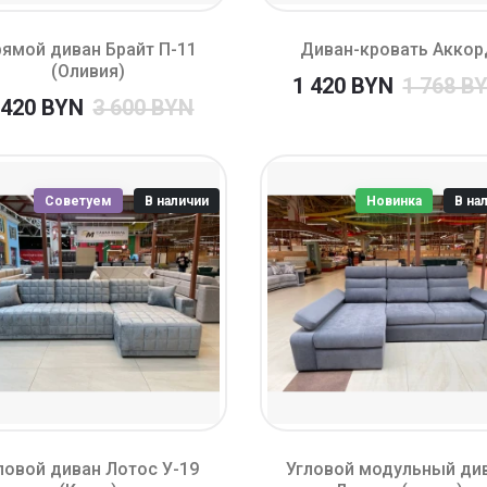
ямой диван Брайт П-11
Диван-кровать Аккор
(Оливия)
1 420 BYN
1 768 B
 420 BYN
3 600 BYN
Советуем
В наличии
Новинка
В на
ловой диван Лотос У-19
Угловой модульный ди