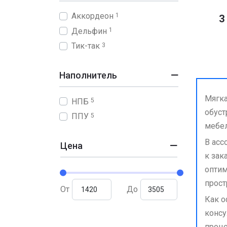
Аккордеон
1
3
Дельфин
1
Тик-так
3
Наполнитель
Мягка
НПБ
5
обуст
ППУ
5
мебел
В асс
Цена
к зак
оптим
прост
От
До
Как о
консу
проце