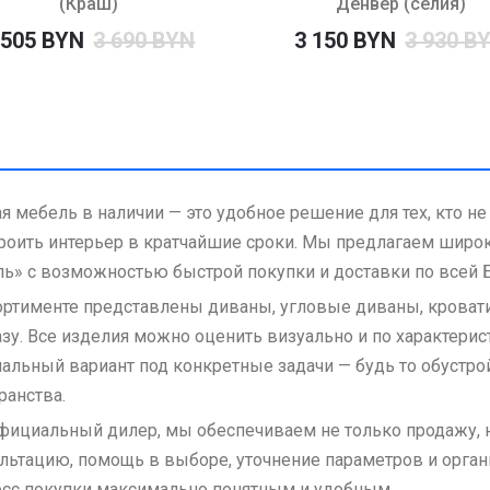
(Краш)
Денвер (селия)
 505 BYN
3 690 BYN
3 150 BYN
3 930 B
я мебель в наличии — это удобное решение для тех, кто не
роить интерьер в кратчайшие сроки. Мы предлагаем широ
ь» с возможностью быстрой покупки и доставки по всей 
ортименте представлены диваны, угловые диваны, кроват
азу. Все изделия можно оценить визуально и по характерис
альный вариант под конкретные задачи — будь то обустро
ранства.
фициальный дилер, мы обеспечиваем не только продажу, н
льтацию, помощь в выборе, уточнение параметров и орган
сс покупки максимально понятным и удобным.