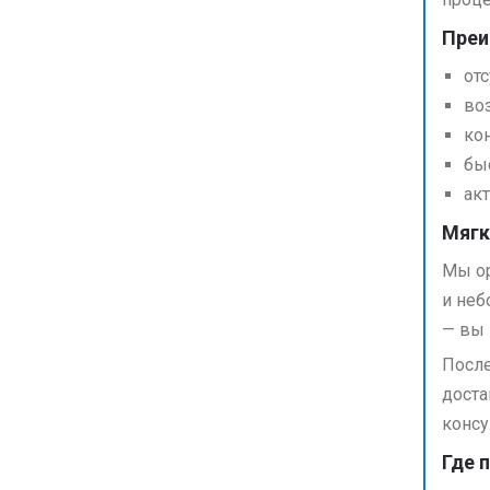
Преи
от
во
ко
бы
ак
Мягк
Мы ор
и неб
— вы 
После
доста
консу
Где 