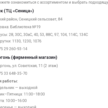
жете ознакомиться с ассортиментом и выбрать подходящу
к (ТЦ «Сеница»)
ий район, Сеницкий сельсовет, 84
овка: Библиотека №19
сы: 28, 30С, 30аС, 40, 53, 88С, 97, 104, 114С, 134С
утки: 1130, 1230, 1076
75 29 260-93-14
гонь (фирменный магазин)
ргонь, ул. Советская, 11 (2 этаж)
75 33 648-35-70
я работы:
дельник — выходной
ик–Пятница: 11:00–18:00
та: 10:00–16:00
ресенье — выходной