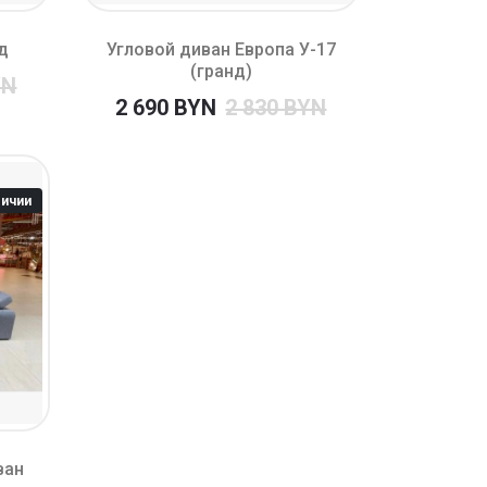
д
Угловой диван Европа У-17
(гранд)
YN
2 690 BYN
2 830 BYN
личии
ван