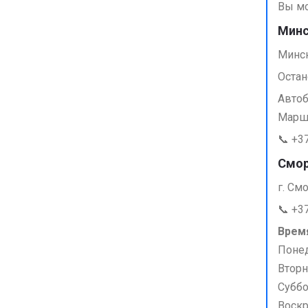
Вы мо
Минс
Минск
Остан
Автобу
Маршр
📞 +3
Смор
г. Смо
📞 +3
Врем
Поне
Вторн
Суббо
Воск