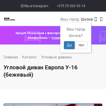
Мы в Instagram
+375 29 260-93-14
Ваш город:
Шклов
Ваш город
Кредит 36 месяцев с фиксированной ставкой 4% от
Шклов?
Беларусбанка
Узнать подробнее
Да
Нет
Главная
Каталог
Угловые диваны
Угловой диван Европа У-16
(бежевый)