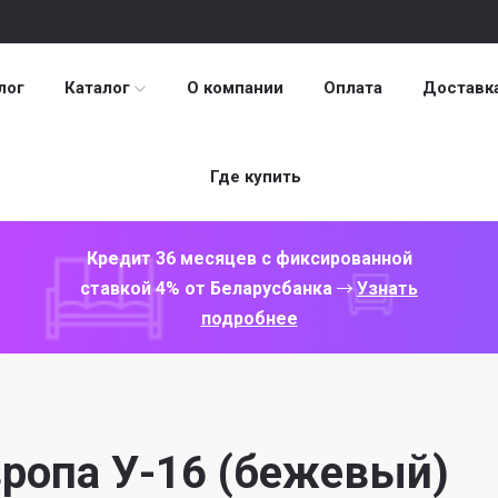
лог
Каталог
О компании
Оплата
Доставк
Где купить
Кредит 36 месяцев с фиксированной
ставкой 4% от Беларусбанка
Узнать
подробнее
вропа У-16 (бежевый)