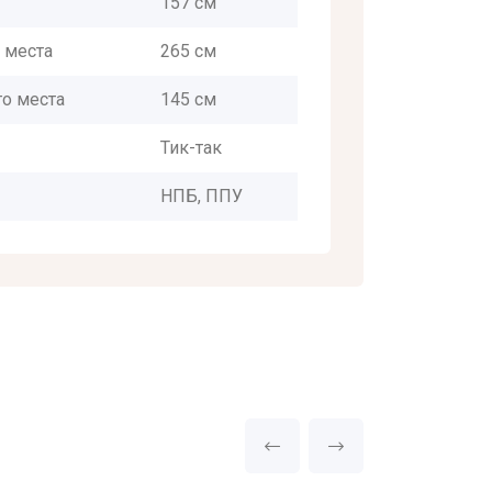
157 см
 места
265 см
о места
145 см
Тик-так
НПБ, ППУ