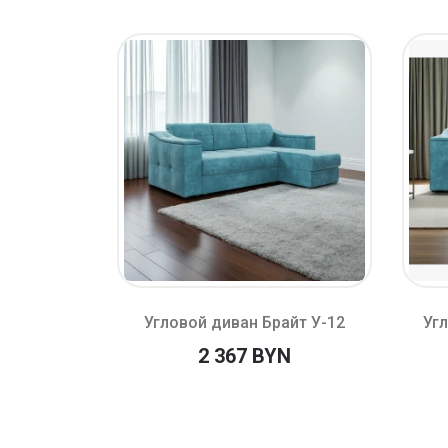
айт У-19
Угловой диван Брайт У-12
Угл
й)
2 367 BYN
N