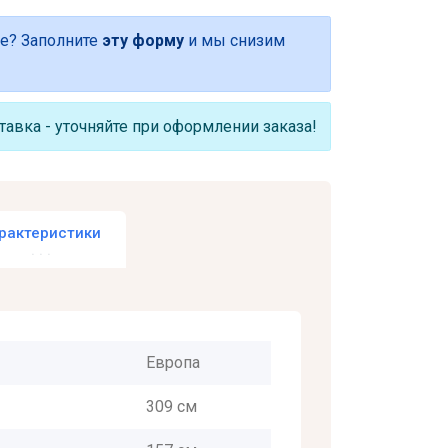
е? Заполните
эту форму
и мы снизим
авка - уточняйте при оформлении заказа!
рактеристики
Европа
309 см