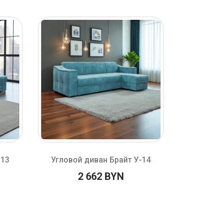
-13
Угловой диван Брайт У-14
Угловой
2 662 BYN