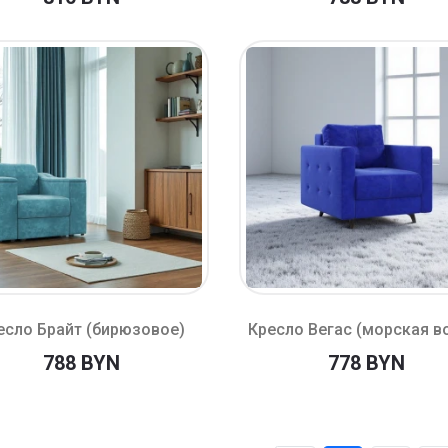
есло Брайт (бирюзовое)
Кресло Вегас (морская в
788 BYN
778 BYN