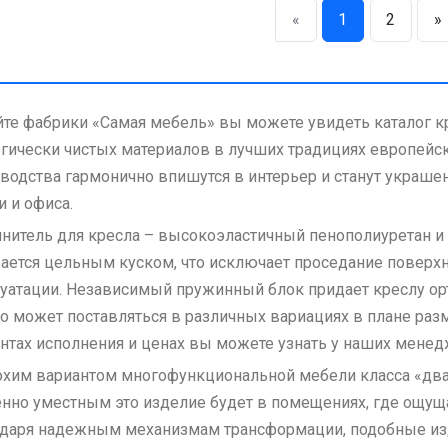
«
1
2
»
йте фабрики «Самая мебель» вы можете увидеть каталог к
гически чистых материалов в лучших традициях европейск
водства гармонично впишутся в интерьер и станут украшени
и и офиса.
нитель для кресла – высокоэластичный пенополиуретан и
ается цельным куском, что исключает проседание поверхн
уатации. Независимый пружинный блок придает креслу ор
о может поставляться в различных вариациях в плане разм
нтах исполнения и ценах вы можете узнать у наших менед
хим вариантом многофункциональной мебели класса «два 
нно уместным это изделие будет в помещениях, где ощуща
даря надежным механизмам трансформации, подобные изд