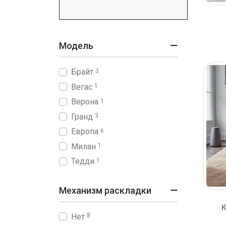
Модель
Брайт
3
Вегас
1
Верона
1
Гранд
3
Европа
6
Милан
1
Тедди
1
Механизм раскладки
К
Нет
8