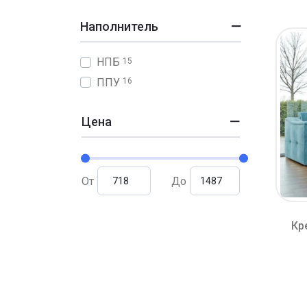
Наполнитель
НПБ
15
ППУ
16
Цена
От
До
Кр