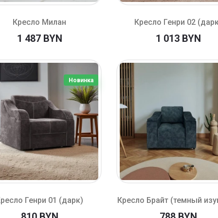
Кресло Милан
Кресло Генри 02 (дар
1 487 BYN
1 013 BYN
Новинка
ресло Генри 01 (дарк)
Кресло Брайт (темный из
810 BYN
788 BYN