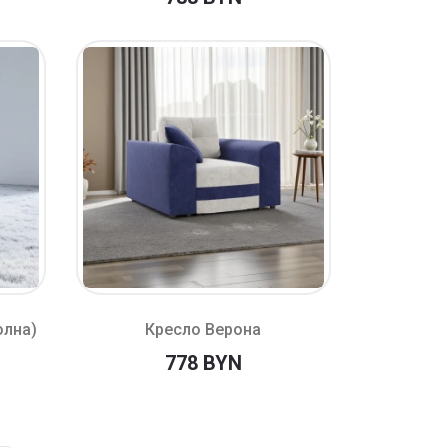
олна)
Кресло Верона
778 BYN