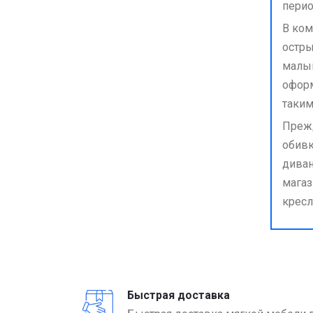
перио
В ком
остры
малыш
оформ
таким
Прежд
обивк
диван
магаз
кресл
Быстрая доставка