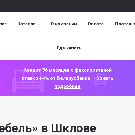
лог
Каталог
О компании
Оплата
Доставк
Где купить
Кредит 36 месяцев с фиксированной
ставкой 4% от Беларусбанка
Узнать
подробнее
ебель» в Шклове