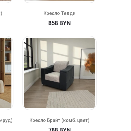
к)
Кресло Тедди
858 BYN
умруд)
Кресло Брайт (комб. цвет)
788 BYN