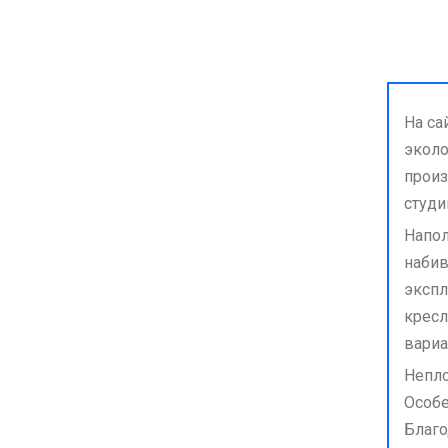
На са
эколо
произ
студи
Напол
набив
экспл
кресл
вариа
Непло
Особе
Благо