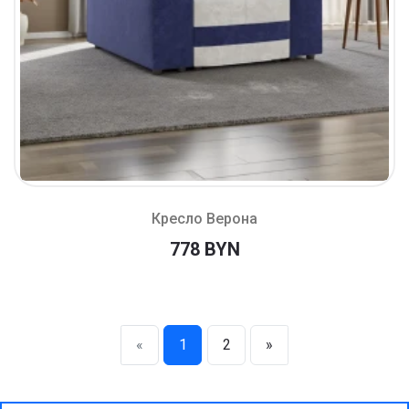
Кресло Верона
778 BYN
«
1
2
»