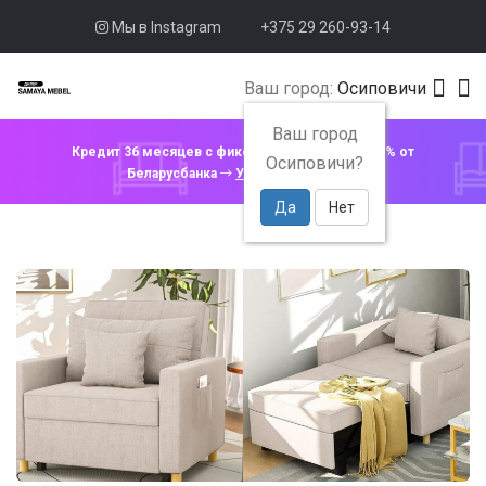
Мы в Instagram
+375 29 260-93-14
Ваш город:
Осиповичи
Ваш город
Кредит 36 месяцев с фиксированной ставкой 4% от
Осиповичи?
Беларусбанка
Узнать подробнее
Да
Нет