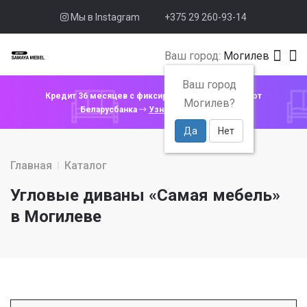
Мы в Instagram
+375 29 260-93-14
Ваш город:
Могилев
Ваш город
Кредит 36 месяцев с фиксированной ставкой 4% от
Могилев?
Беларусбанка
Узнать подробнее
Да
Нет
Главная
Каталог
Угловые диваны «Самая мебель»
в Могилеве