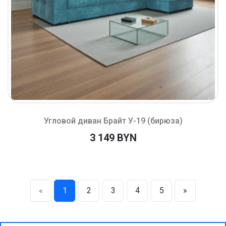
Угловой диван Брайт У-19 (бирюза)
3 149 BYN
«
1
2
3
4
5
»