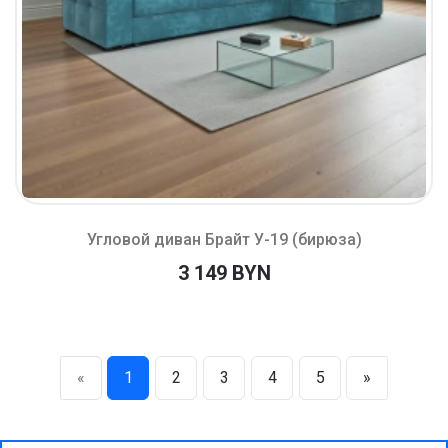
Угловой диван Брайт У-19 (бирюза)
3 149 BYN
«
1
2
3
4
5
»