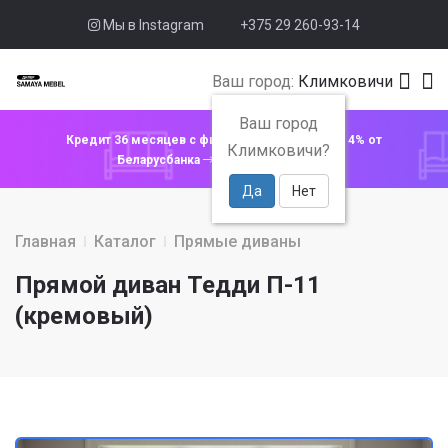
Мы в Instagram
+375 29 260-93-14
Ваш город:
Климковичи
Ваш город
Кредит 36 месяцев с фиксированной ставкой 4% от
Климковичи?
Беларусбанка
Узнать подробнее
Да
Нет
Главная
Каталог
Прямые диваны
Прямой диван Тедди П-11
(кремовый)