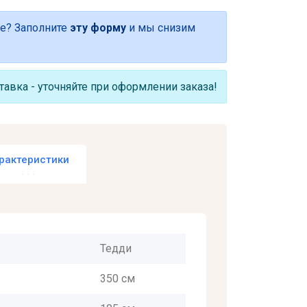
е? Заполните
эту форму
и мы снизим
авка - уточняйте при оформлении заказа!
рактеристики
Тедди
350 см