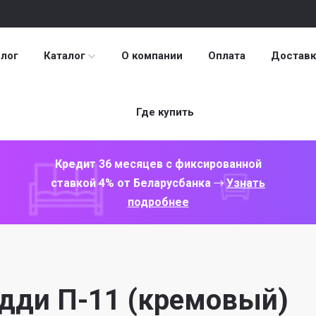
лог
Каталог
О компании
Оплата
Доставк
Где купить
Кредит 36 месяцев с фиксированной
ставкой 4% от Беларусбанка
Узнать
подробнее
дди П-11 (кремовый)