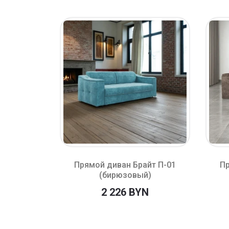
т П-06.2
Прямой диван Брайт П-01
Пр
(бирюзовый)
N
2 226 BYN