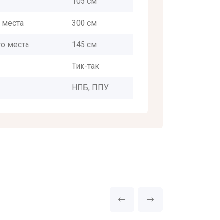
105 см
 места
300 см
о места
145 см
Тик-так
НПБ, ППУ