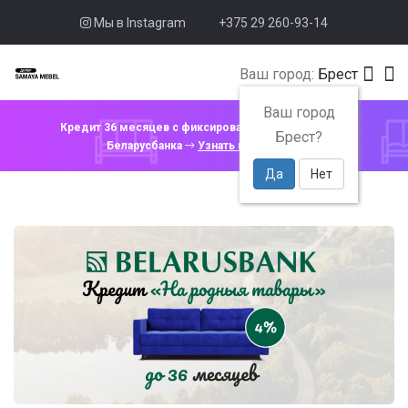
Мы в Instagram
+375 29 260-93-14
Ваш город:
Брест
Ваш город
Кредит 36 месяцев с фиксированной ставкой 4% от
Брест?
Беларусбанка
Узнать подробнее
Да
Нет