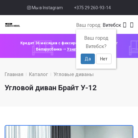
Мы в Instagram
+375 29 260-93-14
Ваш город:
Витебск
Ваш город
Кредит 36 месяцев с фиксированной ставкой 4% от
Витебск?
Беларусбанка
Узнать подробнее
Да
Нет
Главная
Каталог
Угловые диваны
Угловой диван Брайт У-12