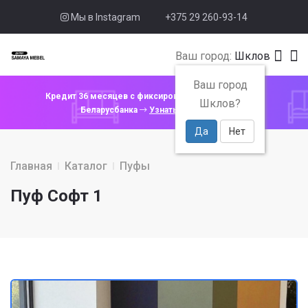
Мы в Instagram
+375 29 260-93-14
Ваш город:
Шклов
Ваш город
Кредит 36 месяцев с фиксированной ставкой 4% от
Шклов?
Беларусбанка
Узнать подробнее
Да
Нет
Главная
Каталог
Пуфы
Пуф Софт 1