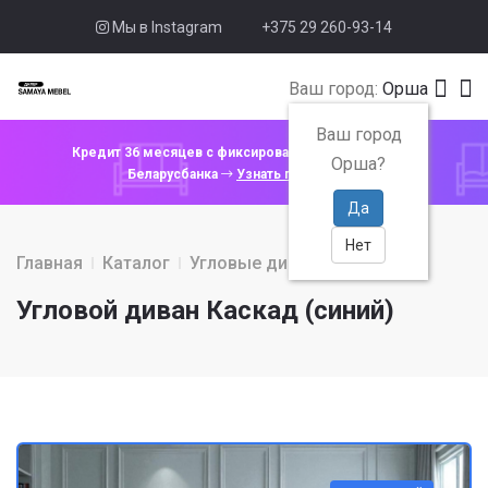
Мы в Instagram
+375 29 260-93-14
Ваш город:
Орша
Ваш город
Кредит 36 месяцев с фиксированной ставкой 4% от
Орша?
Беларусбанка
Узнать подробнее
Да
Нет
Главная
Каталог
Угловые диваны
Угловой диван Каскад (синий)