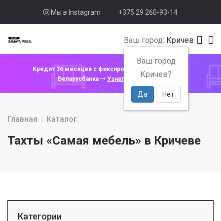
Мы в Instagram
+375 29 260-93-14
Ваш город:
Кричев
Ваш город
Кредит 36 месяцев с фиксированной ставкой 4% от
Кричев?
Беларусбанка
Узнать подробнее
Да
Нет
Главная
Каталог
Тахты «Самая мебель» в Кричеве
Категории