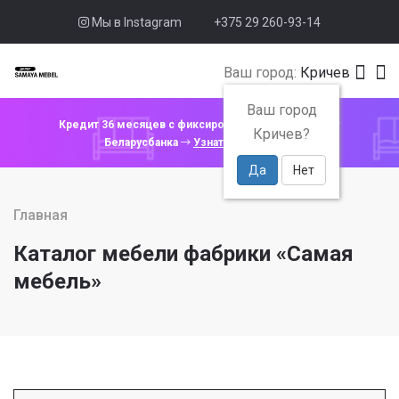
Мы в Instagram
+375 29 260-93-14
Ваш город:
Кричев
Ваш город
Кредит 36 месяцев с фиксированной ставкой 4% от
Кричев?
Беларусбанка
Узнать подробнее
Да
Нет
Главная
Каталог мебели фабрики «Самая
мебель»