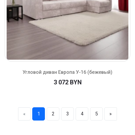
Угловой диван Европа У-16 (бежевый)
3 072 BYN
«
1
2
3
4
5
»