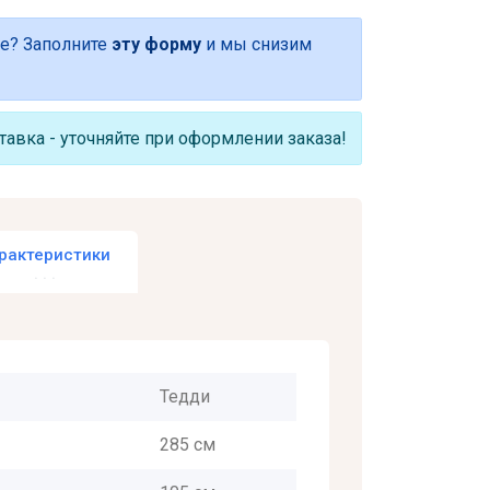
е? Заполните
эту форму
и мы снизим
авка - уточняйте при оформлении заказа!
рактеристики
Тедди
285 см