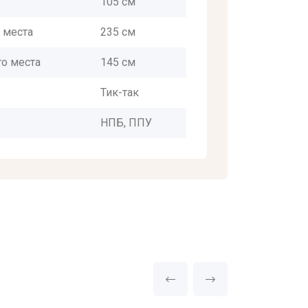
105 см
 места
235 см
о места
145 см
Тик-так
НПБ, ППУ