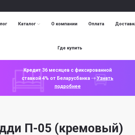
лог
Каталог
О компании
Оплата
Доставк
Где купить
Кредит 36 месяцев с фиксированной
ставкой 4% от Беларусбанка
Узнать
подробнее
дди П-05 (кремовый)