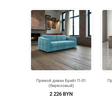
т П-06.2
Прямой диван Брайт П-01
Пр
(бирюзовый)
N
2 226 BYN