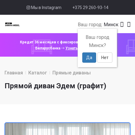
Мы в Instagram
+375 29 260-93-14
Ваш город:
Минск
Ваш город
Кредит 36 месяцев с фиксированной ставкой 4% от
Минск?
Беларусбанка
Узнать подробнее
Да
Нет
Главная
Каталог
Прямые диваны
Прямой диван Эдем (графит)