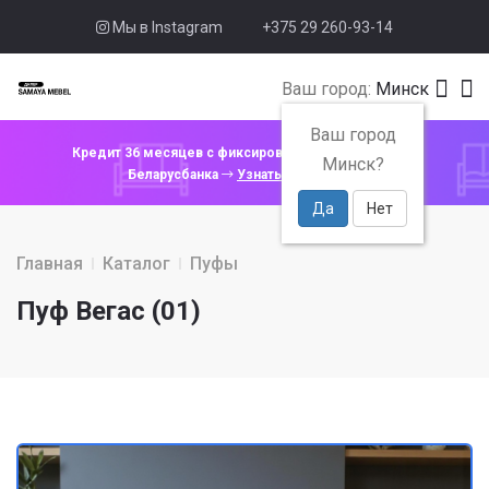
Мы в Instagram
+375 29 260-93-14
Ваш город:
Минск
Ваш город
Кредит 36 месяцев с фиксированной ставкой 4% от
Минск?
Беларусбанка
Узнать подробнее
Да
Нет
Главная
Каталог
Пуфы
Пуф Вегас (01)