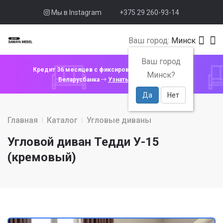
Мы в Instagram
+375 29 260-93-14
Ваш город:
Минск
Ваш город
Кредит 36 месяцев с фиксированной ставкой 4% от
Минск?
Беларусбанка
Узнать подробнее
Да
Нет
Главная
Каталог
Угловые диваны
Угловой диван Тедди У-15
(кремовый)