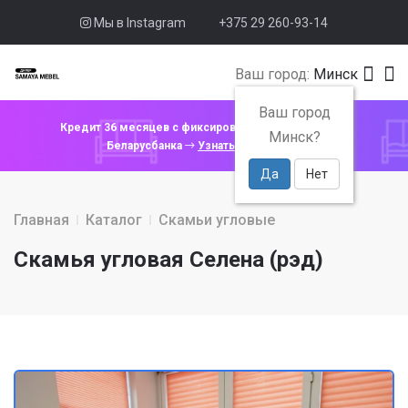
Мы в Instagram
+375 29 260-93-14
Ваш город:
Минск
Ваш город
Кредит 36 месяцев с фиксированной ставкой 4% от
Минск?
Беларусбанка
Узнать подробнее
Да
Нет
Главная
Каталог
Скамьи угловые
Скамья угловая Селена (рэд)