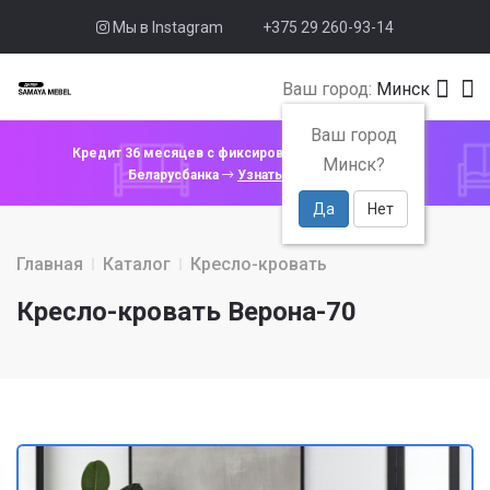
Мы в Instagram
+375 29 260-93-14
Ваш город:
Минск
Ваш город
Кредит 36 месяцев с фиксированной ставкой 4% от
Минск?
Беларусбанка
Узнать подробнее
Да
Нет
Главная
Каталог
Кресло-кровать
Кресло-кровать Верона-70